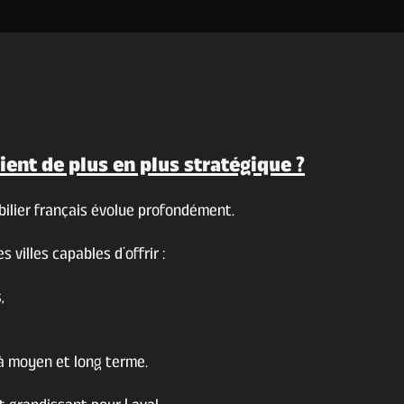
ient de plus en plus stratégique ?
ilier français évolue profondément.
villes capables d’offrir :
,
 à moyen et long terme.