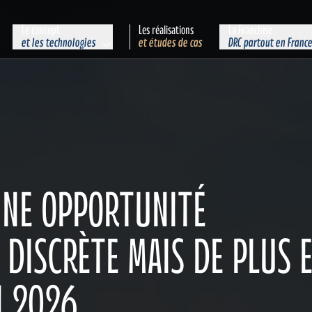
Le concept
Les réalisations
La Franchise
et les technologies
et études de cas
DRC partout en Franc
 UNE OPPORTUNITÉ
 DISCRÈTE MAIS DE PLUS 
N 2026