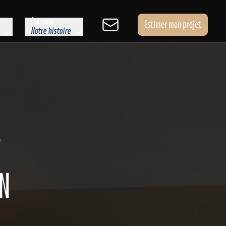
À propos
Estimer mon projet
e
Notre histoire
T
IN