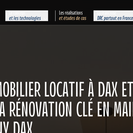
Le concept
Les réalisations
La Franchise
et les technologies
et études de cas
DRC partout en Franc
OBILIER LOCATIF À DAX E
LA RÉNOVATION CLÉ EN MA
NY DAX