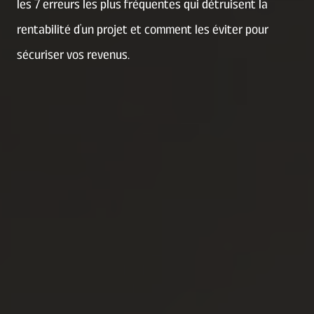
les 7 erreurs les plus fréquentes qui détruisent la
Erreur n
rentabilité d'un projet et comment les éviter pour
Erreur 
sécuriser vos revenus.
Erreur n
Comment
rentabl
Conclu
FAQ
1. Comm
investi
2. Quel
3. Les t
4. Pour
?