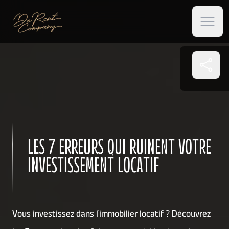
Open 
Les 7 e
locatif
LES 7 ERREURS QUI RUINENT VOTRE
Erreur 
local
INVESTISSEMENT LOCATIF
Erreur 
Erreur n
d'achat
Vous investissez dans l'immobilier locatif ? Découvrez
Erreur n