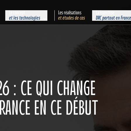
Le concept
Les réalisations
La Franchise
et les technologies
et études de cas
DRC partout en Franc
6 : CE QUI CHANGE
RANCE EN CE DÉBUT