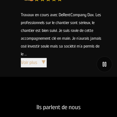
Travaux en cours avec DeRentCompany Dax. Les
Nous av
professionnels sur le chantier sont sérieux, le
un inve
chantier est bien suivi. Je suis ravie de cette
systèm
accompagnement clé en main. Je n'aurais jamais
déçus. 
osé investir seule mais sa société m'a permis de
phare g
le ...
rass...
Voir plus
▼
Voir p
Ils parlent de nous