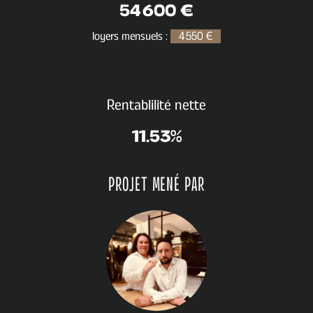
54 600 €
loyers mensuels :
4 550 €
Rentablilité nette
11.53
%
PROJET MENÉ PAR