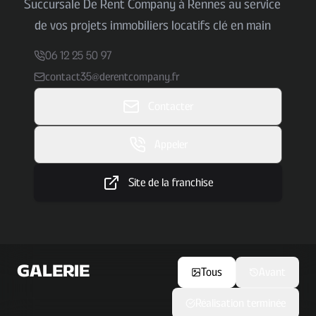
Succursale De Rent Company à Rennes au service
de vos projets immobiliers locatifs clé en main
06 12 25 50 97
contact35@derentcompany.fr
Contacter
Appeler
Site de la franchise
GALERIE
Tous
Avant
Réalisation terminée